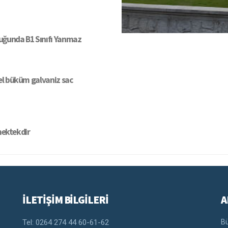
uğunda B1 Sınıfı Yanmaz
el büküm galvaniz sac
mektekdir
İLETİŞİM BİLGİLERİ
A
Tel: 0264 274 44 60-61-62
Bü