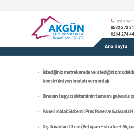
Bizi Arayın
0532 373 31
0264 274 44
Ana Sayfa
İstediğiniz metrekarede ve istediğiniz modelde
konstrüksiyon imalatı ve montajı
Binanın taşıyıcı sisteminin tamamı galvaniz çel
Panel İmalat Sistemi: Pres Panel ve Galvaniz 
Dış Duvarlar: 13 cm (Betopan + strafor + Alçıp