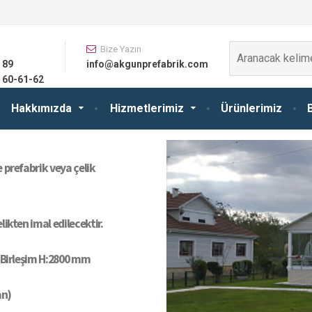
Bize Yazın
 89
info@akgunprefabrik.com
 60-61-62
Hakkımızda
Hizmetlerimiz
Ürünlerimiz
 prefabrik veya çelik
ikten imal edilecektir.
H Birleşim H:2800 mm
an)