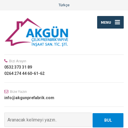
Türkçe
MENU
Bizi Arayın
0532 373 31 89
0264 274 44 60-61-62
Bize Yazın
info@akgunprefabrik.com
BUL